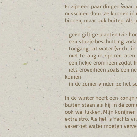
Er zijn een paar dingen waar je
misschien door. Ze kunnen in e
binnen, maar ook buiten. Als j
- geen giftige planten (zie ho
- een stukje beschutting zodat
- toegang tot water (vocht in 
- niet te lang in zijn ren late
- een hekje eromheen zodat h
- iets eroverheen zoals een ne
komen
- in de zomer vinden ze het s
In de winter heeft een konijn w
buiten staan als hij in de zo
ook wel lukken. Mijn konijnen
extra stro. Als het 's nachts 
vaker het water moeten verve