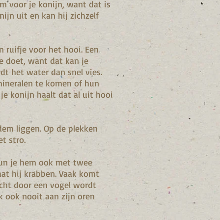
m voor je konijn, want dat is
nijn uit en kan hij zichzelf
 ruifje voor het hooi. Een
je doet, want dat kan je
t het water dan snel vies.
mineralen te komen of hun
je konijn haalt dat al uit hooi
odem liggen. Op de plekken
et stro.
, kun je hem ook met twee
aat hij krabben. Vaak komt
lucht door een vogel wordt
jk ook nooit aan zijn oren