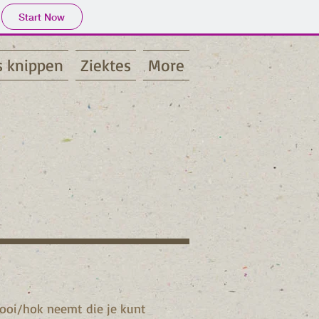
Start Now
s knippen
Ziektes
More
kooi/hok neemt die je kunt