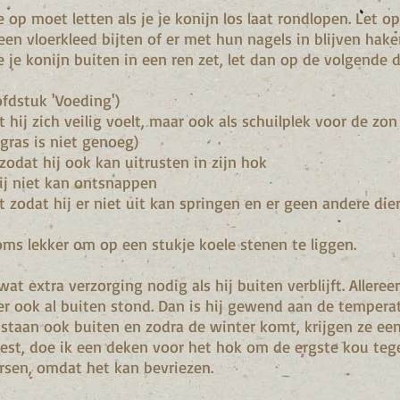
 op moet letten als je je konijn los laat rondlopen. Let op
en vloerkleed bijten of er met hun nagels in blijven haken
e je konijn buiten in een ren zet, let dan op de volgende 
ofdstuk 'Voeding')
 hij zich veilig voelt, maar ook als schuilplek voor de zon
gras is niet genoeg)
n zodat hij ook kan uitrusten in zijn hok
ij niet kan ontsnappen
t zodat hij er niet uit kan springen en er geen andere die
oms lekker om op een stukje koele stenen te liggen.
at extra verzorging nodig als hij buiten verblijft. Alleree
mer ook al buiten stond. Dan is hij gewend aan de tempera
 staan ook buiten en zodra de winter komt, krijgen ze een
vriest, doe ik een deken voor het hok om de ergste kou tege
rsen, omdat het kan bevriezen.