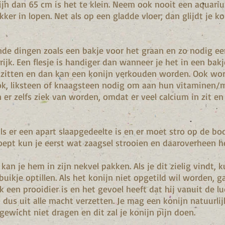
ijn dan 65 cm is het te klein. Neem ook nooit een aquariu
kker in lopen. Net als op een gladde vloer; dan glijdt je ko
ende dingen zoals een bakje voor het graan en zo nodig een
rijk. Een flesje is handiger dan wanneer je het in een bak
zitten en dan kan een konijn verkouden worden. Ook word
k, liksteen of knaagsteen nodig om aan hun vitaminen/
n er zelfs ziek van worden, omdat er veel calcium in zit en 
 als er een apart slaapgedeelte is en er moet stro op de b
poept kun je eerst wat zaagsel strooien en daaroverheen h
, kan je hem in zijn nekvel pakken. Als je dit zielig vindt
uikje optillen. Als het konijn niet opgetild wil worden, g
k een prooidier is en het gevoel heeft dat hij vanuit de 
ct dus uit alle macht verzetten. Je mag een konijn natuurli
 gewicht niet dragen en dit zal je konijn pijn doen.